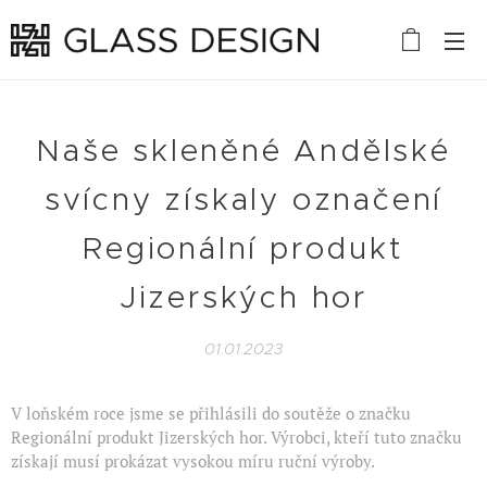
Naše skleněné Andělské
svícny získaly označení
Regionální produkt
Jizerských hor
01.01.2023
V loňském roce jsme se přihlásili do soutěže o značku
Regionální produkt Jizerských hor. Výrobci, kteří tuto značku
získají musí prokázat vysokou míru ruční výroby.