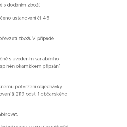
né s dodáním zboží.
čeno ustanovení čl. 4.6
převzetí zboží. V případě
čně s uvedením variabilního
u splněn okamžikem připsání
tečnému potvrzení objednávky
ovení § 2119 odst. 1 občanského
binovat.