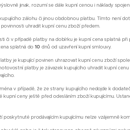
výslovně jinak, rozumí se dále kupní cenou i náklady spoje
kupujícího zálohu či jinou obdobnou platbu. Tímto není dot
ovinnosti uhradit kupní cenu zboží předem.
i či v případě platby na dobírku je kupní cena splatná při 
cena splatná do
10
dnů od uzavření kupní smlouvy.
atby je kupující povinen uhrazovat kupní cenu zboží spole
otovostní platby je závazek kupujícího uhradit kupní cen
jícího.
ejména v případě, že ze strany kupujícího nedojde k doda
elé kupní ceny ještě před odesláním zboží kupujícímu. Ustan
ží poskytnuté prodávajícím kupujícímu nelze vzájemně kom