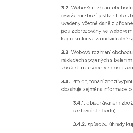
3.2.
Webové rozhraní obchodu o
navrácení zboží, jestliže toto
uvedeny včetně daně z přidané 
jsou zobrazovány ve webovém 
kupní smlouvu za individuálně 
3.3.
Webové rozhraní obchodu o
nákladech spojených s balením
zboží doručováno v rámci území
3.4.
Pro objednání zboží vypln
obsahuje zejména informace o:
3.4.1.
objednávaném zboží 
rozhraní obchodu),
3.4.2.
způsobu úhrady kup