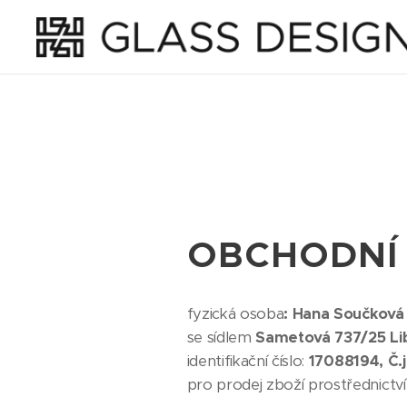
OBCHODNÍ
fyzická osoba
: Hana Součková
se sídlem
Sametová 737/25 Li
identifikační číslo:
17088194, Č.
pro prodej zboží prostřednict