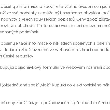
bsahuje informace o zboží, a to včetně uvedení cen jedno
 zboží ze své podstaty nemůže být navráceno obvyklou poš
hodnoty a všech souvisejících poplatků. Ceny zboží zůstáva
rozhraní obchodu. Tímto ustanovením není omezena možno
sjednaných podmínek.
bsahuje také informace o nákladech spojených s balením
 a dodáním zboží uvedené ve webovém rozhraní obchodu pl
 České republiky.
í kupující objednávkový formulář ve webovém rozhraní o
(objednávané zboží „vloží“ kupující do elektronického n
ní ceny zboží, údaje o požadovaném způsobu doručení o