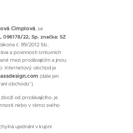
ová Cimplová
, se
ML 096178/22, Sp. značka: SZ
 zákona č. 89/2012 Sb.,
ráva a povinnosti smluvních
rané mezi prodávajícím a jinou
ho. Internetový obchod je
assdesign.com
(dále jen
raní obchodu“).
boží od prodávajícího, je
innosti nebo v rámci svého
hylná ujednání v kupní