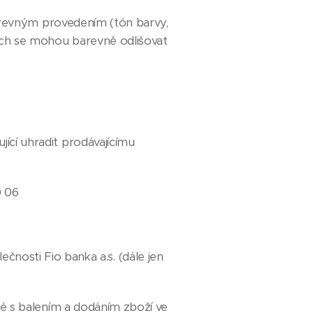
barevným provedením (tón barvy,
kách se mohou barevně odlišovat
ící uhradit prodávajícímu
0 06
čnosti Fio banka a.s.
(dále jen
né s balením a dodáním zboží ve