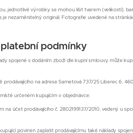
bu, jednotlivé výrobky se mohou lišit tvarem (velikostí), 
us je nezaměnitelný originál. Fotografie uvedené na strán
a platební podmínky
ady spojené s dodáním zboží dle kupní smlouvy může kupuj
ě prodávajícího na adrese Sametová 737/25 Liberec 6, 46
v místě určeném kupujícím v objednávce;
na účet prodávajícího č. 2802199137/2010, vedený u spole
kupující povinen zaplatit prodávajícímu také náklady spoje