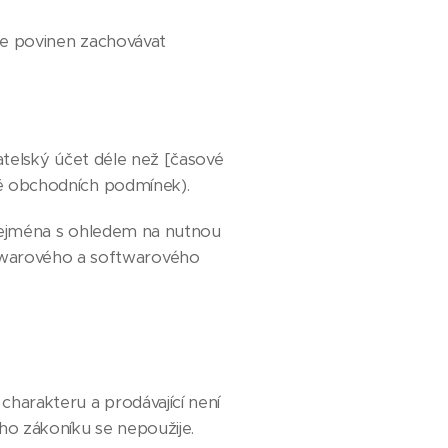
je povinen zachovávat
vatelský účet déle než [časové
tně obchodních podmínek).
 zejména s ohledem na nutnou
dwarového a softwarového
harakteru a prodávající není
ho zákoníku se nepoužije.