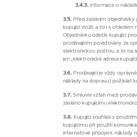
3.4.3.
informace o náklade
3.5.
Před zasláním objednávky 
kupující vložil, a to i s ohlede
Objednávku odešle kupující pro
prodávajícím považovány za spr
elektronickou poštou, a to na 
jen „elektronická adresa kupující
3.6.
Prodávající je vždy oprávn
náklady na dopravu) požádat ku
3.7.
Smluvní vztah mezi prodávaj
zasláno kupujícímu elektronicko
3.8.
Kupující souhlasí s použití
kupujícímu při použití komunika
internetové připojení, náklady n