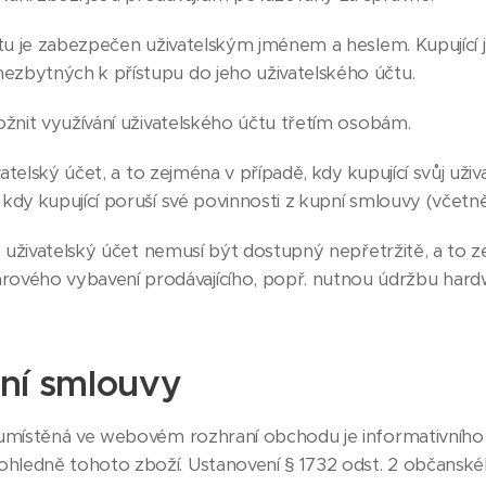
tu je zabezpečen uživatelským jménem a heslem. Kupující 
nezbytných k přístupu do jeho uživatelského účtu.
žnit využívání uživatelského účtu třetím osobám.
vatelský účet, a to zejména v případě, kdy kupující svůj uži
, kdy kupující poruší své povinnosti z kupní smlouvy (vče
e uživatelský účet nemusí být dostupný nepřetržitě, a to
rového vybavení prodávajícího, popř. nutnou údržbu har
pní smlouvy
místěná ve webovém rozhraní obchodu je informativního c
ohledně tohoto zboží. Ustanovení § 1732 odst. 2 občanské