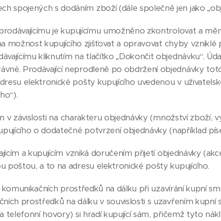
ch spojených s dodáním zboží (dále společně jen jako „ob
prodávajícímu je kupujícímu umožněno zkontrolovat a měni
m na možnost kupujícího zjišťovat a opravovat chyby vzniklé
dávajícímu kliknutím na tlačítko „Dokončit objednávku“. Úd
ávné. Prodávající neprodleně po obdržení objednávky toto
adresu elektronické pošty kupujícího uvedenou v uživatels
ho“).
ěn v závislosti na charakteru objednávky (množství zboží, 
pujícího o dodatečné potvrzení objednávky (například píse
ícím a kupujícím vzniká doručením přijetí objednávky (akcep
u poštou, a to na adresu elektronické pošty kupujícího.
m komunikačních prostředků na dálku při uzavírání kupní sm
čních prostředků na dálku v souvislosti s uzavřením kupní
a telefonní hovory) si hradí kupující sám, přičemž tyto nákl