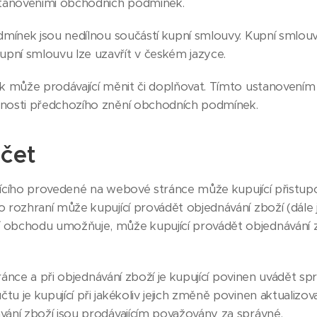
stanoveními obchodních podmínek.
mínek jsou nedílnou součástí kupní smlouvy. Kupní smlou
pní smlouvu lze uzavřít v českém jazyce.
 může prodávající měnit či doplňovat. Tímto ustanovením
innosti předchozího znění obchodních podmínek.
účet
jícího provedené na webové stránce může kupující přistup
o rozhraní může kupující provádět objednávání zboží (dále j
í obchodu umožňuje, může kupující provádět objednávání z
ránce a při objednávání zboží je kupující povinen uvádět sp
tu je kupující při jakékoliv jejich změně povinen aktualizo
ávání zboží jsou prodávajícím považovány za správné.