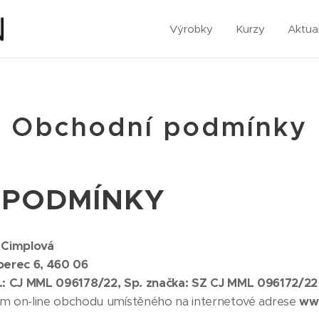
Výrobky
Kurzy
Aktual
Obchodní podmínky
 PODMÍNKY
 Cimplová
berec 6, 460 06
j.: CJ MML 096178/22, Sp. značka: SZ CJ MML 096172/22
vím on-line obchodu umístěného na internetové adrese
www