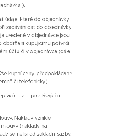
jednávka“).
t údaje, které do objednávky
 při zadávání dat do objednávky.
aje uvedené v objednávce jsou
 obdržení kupujícímu potvrdí
kém účtu či v objednávce (dále
výše kupní ceny, předpokládané
mně či telefonicky).
tací), jež je prodávajícím
louvy. Náklady vzniklé
 smlouvy (náklady na
ady se neliší od základní sazby.