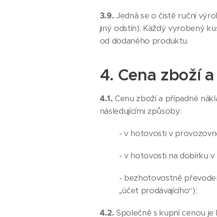
3.9.
Jedná se o čistě ruční výro
jiný odstín). Každý vyrobený k
od dodaného produktu.
4. Cena zboží 
4.1.
Cenu zboží a případné nákl
následujícími způsoby:
- v hotovosti v provozovn
- v hotovosti na dobírku 
- bezhotovostně převodem 
„účet prodávajícího“);
4.2.
Společně s kupní cenou je 