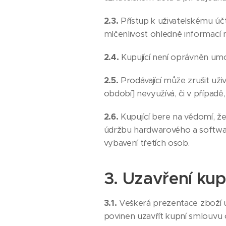
2.3.
Přístup k uživatelskému úč
mlčenlivost ohledně informací 
2.4.
Kupující není oprávněn umo
2.5.
Prodávající může zrušit uži
období] nevyužívá, či v případě
2.6.
Kupující bere na vědomí, ž
údržbu hardwarového a softwa
vybavení třetích osob.
3. Uzavření ku
3.1.
Veškerá prezentace zboží u
povinen uzavřít kupní smlouvu 