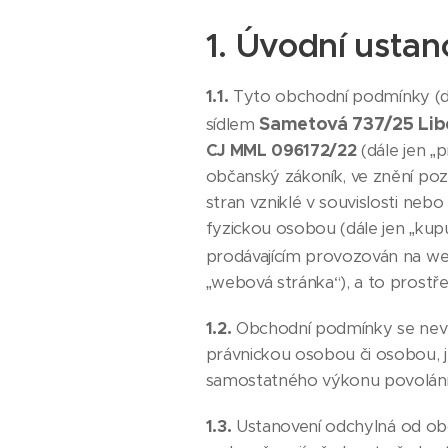
1. Úvodní ustan
1.1.
Tyto obchodní podmínky (dá
Sametová 737/25 Lib
sídlem
CJ MML 096172/22
(dále jen „p
občanský zákoník, ve znění poz
stran vzniklé v souvislosti neb
fyzickou osobou (dále jen „kup
prodávajícím provozován na we
„webová stránka“), a to prostř
1.2.
Obchodní podmínky se nevzta
právnickou osobou či osobou, je
samostatného výkonu povolání
1.3.
Ustanovení odchylná od ob