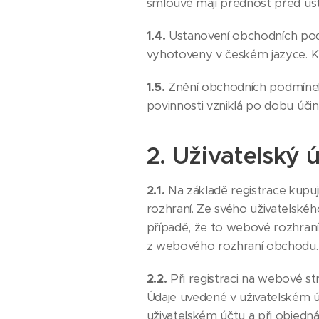
smlouvě mají přednost před u
1.4.
Ustanovení obchodních pod
vyhotoveny v českém jazyce. Ku
1.5.
Znění obchodních podmínek
povinnosti vzniklá po dobu úč
2. Uživatelský 
2.1.
Na základě registrace kupu
rozhraní. Ze svého uživatelskéh
případě, že to webové rozhran
z webového rozhraní obchodu.
2.2.
Při registraci na webové st
Údaje uvedené v uživatelském úč
uživatelském účtu a při objedn