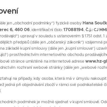
ovení
Hana Součk
le jen „obchodní podmínky“) fyzické osoby
erec 6, 460 06
17088194
, identifikační číslo:
,
Č.j.: CJ M
rodávající“) upravují v souladu s ustanovením § 1751 odst. 1
dějších předpisů (dále jen „občanský zákoník“) vzájemná p
o na základě kupní smlouvy (dále jen „kupní smlouva“) uzaví
ující“) prostřednictvím internetového obchodu prodávající
www.hz-gl
bové stránce umístěné na internetové adrese
ednictvím rozhraní webové stránky (dále jen „webové rozh
hují na případy, kdy osoba, která má v úmyslu nakoupit z
ž jedná při objednávání zboží v rámci své podnikatelské č
.
chodních podmínek je možné sjednat v kupní smlouvě. Odc