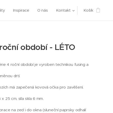
ity
Inspirace
O nás
Kontakt
Košík
 roční období - LÉTO
rie 4 roční období je vyroben technikou fusing a
něnou drtí.
rozích má zapečená kovová očka pro zavěšení.
x 25 cm, síla skla 6 mm.
race na zeď i do okna (sluneční paprsky odhalí