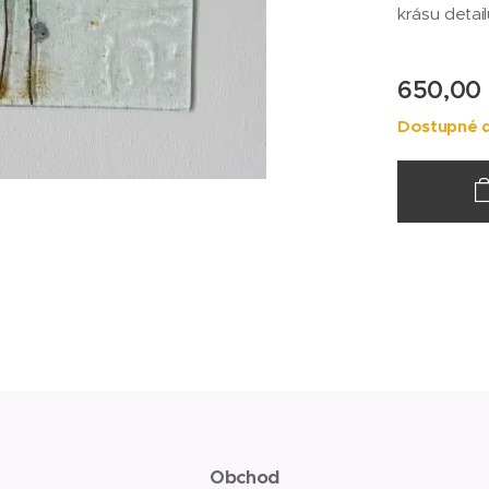
krásu detail
650,00
Dostupné d
e
Obchod