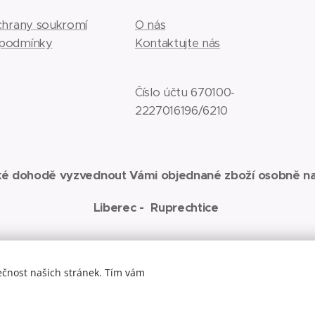
ochrany soukromí
O nás
 podmínky
Kontaktujte nás
Číslo účtu 670100-
2227016196/6210
ké dohodě vyzvednout Vámi objednané zboží osobně na
Liberec - Ruprechtice
ečnost našich stránek. Tím vám
elené weby:
www.jaza-art.com
Zde najdete malbu akrylem na plátno
C