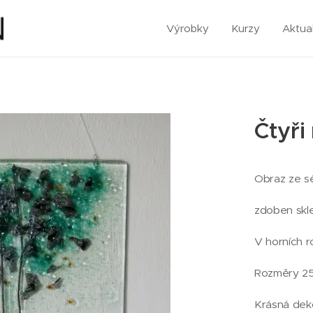
Výrobky
Kurzy
Aktual
Čtyři
Obraz ze sé
zdoben skle
V horních 
Rozměry 25 
Krásná deko