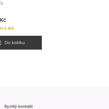
ů).
Kč
o 3 dnů
Do košíku
Rychlý kontakt