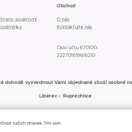
e
Obchod
ochrany soukromí
O nás
 podmínky
Kontaktujte nás
Číslo účtu 670100-
2227016196/6210
ké dohodě vyzvednout Vámi objednané zboží osobně na
Liberec - Ruprechtice
ečnost našich stránek. Tím vám