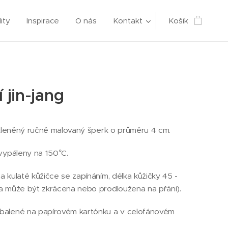
ity
Inspirace
O nás
Kontakt
Košík
 jin-jang
skleněný ručně malovaný šperk o průměru 4 cm.
vypáleny na 150°C.
 kulaté kůžičce se zapínáním, délka kůžičky 45 -
a může být zkrácena nebo prodloužena na přání).
alené na papírovém kartónku a v celofánovém