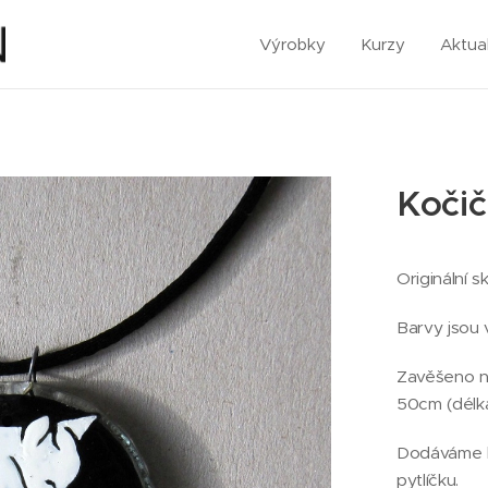
Výrobky
Kurzy
Aktual
Kočičí
Originální 
Barvy jsou 
Zavěšeno na
50cm (délk
Dodáváme b
pytlíčku.