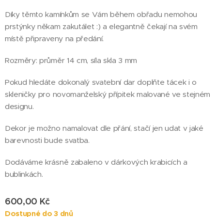
Díky těmto kamínkům se Vám během obřadu nemohou
prstýnky někam zakutálet :) a elegantně čekají na svém
místě připraveny na předání.
Rozměry: průměr 14 cm, síla skla 3 mm
Pokud hledáte dokonalý svatební dar doplňte tácek i o
skleničky pro novomanželský přípitek malované ve stejném
designu.
Dekor je možno namalovat dle přání, stačí jen udat v jaké
barevnosti bude svatba.
Dodáváme krásně zabaleno v dárkových krabicích a
bublinkách.
600,00
Kč
Dostupné do 3 dnů