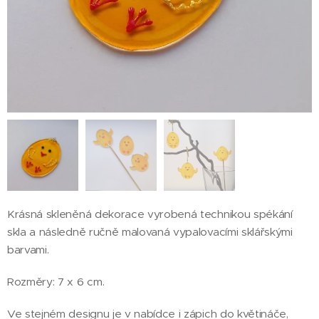
Krásná skleněná dekorace vyrobená technikou spékání
skla a následně ručně malovaná vypalovacími sklářskými
barvami.
Rozměry: 7 x 6 cm.
Ve stejném designu je v nabídce i zápich do květináče,