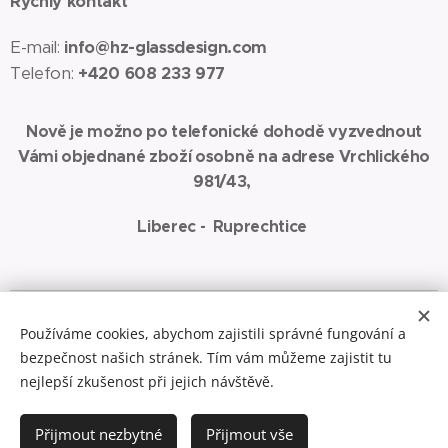
Rychlý kontakt
E-mail:
info@hz-glassdesign.com
Telefon:
+420 608 233 977
Nově je možno po telefonické dohodě vyzvednout
Vámi objednané zboží osobně na adrese Vrchlického
981/43,
Liberec - Ruprechtice
Spřátelené weby:
www.jaza-art.com
Zde najdete malbu akrylem na
Používáme cookies, abychom zajistili správné fungování a
plátno
bezpečnost našich stránek. Tím vám můžeme zajistit tu
Cookies
nejlepší zkušenost při jejich návštěvě.
Do košíku
Přijmout nezbytné
Přijmout vše