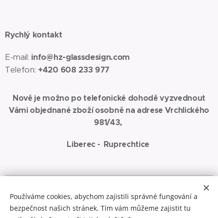
Rychlý kontakt
E-mail:
info@hz-glassdesign.com
Telefon:
+420 608 233 977
Nově je možno po telefonické dohodě vyzvednout
Vámi objednané zboží osobně na adrese Vrchlického
981/43,
Liberec - Ruprechtice
Spřátelené weby:
www.jaza-art.com
Zde najdete malbu akrylem na
Používáme cookies, abychom zajistili správné fungování a
plátno
bezpečnost našich stránek. Tím vám můžeme zajistit tu
Cookies