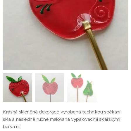
Krásná skleněná dekorace vyrobená technikou spékání
skla a následně ručně malovaná vypalovacími sklářskými
barvami.