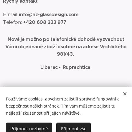
Rychlý kontakt
E-mail:
info@hz-glassdesign.com
Telefon:
+420 608 233 977
Nově je možno po telefonické dohodě vyzvednout
Vámi objednané zboží osobně na adrese Vrchlického
981/43,
Liberec - Ruprechtice
Spřátelené weby:
www.jaza-art.com
Zde najdete malbu akrylem na
Používáme cookies, abychom zajistili správné fungování a
plátno
bezpečnost našich stránek. Tím vám můžeme zajistit tu
Cookies
nejlepší zkušenost při jejich návštěvě.
Do košíku
Přijmout nezbytné
Přijmout vše