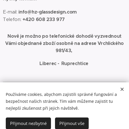
E-mail:
info@hz-glassdesign.com
Telefon:
+420 608 233 977
Nově je možno po telefonické dohodě vyzvednout
Vámi objednané zboží osobně na adrese Vrchlického
981/43,
Liberec - Ruprechtice
Spřátelené weby:
www.jaza-art.com
Zde najdete malbu akrylem na
Používáme cookies, abychom zajistili správné fungování a
plátno
bezpečnost našich stránek. Tím vám můžeme zajistit tu
Cookies
nejlepší zkušenost při jejich návštěvě.
Do košíku
Přijmout nezbytné
Přijmout vše