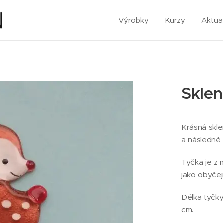
Výrobky
Kurzy
Aktual
Sklen
Krásná skl
a následně 
Tyčka je z 
jako obyčej
Délka tyčky
cm.