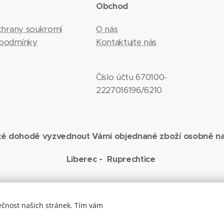
e
Obchod
ochrany soukromí
O nás
 podmínky
Kontaktujte nás
Číslo účtu 670100-
2227016196/6210
ké dohodě vyzvednout Vámi objednané zboží osobně na
Liberec - Ruprechtice
ečnost našich stránek. Tím vám