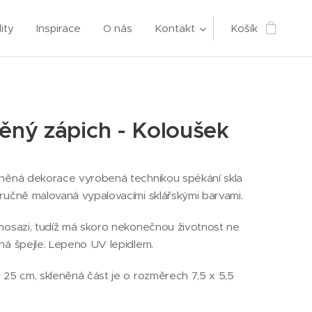
ity
Inspirace
O nás
Kontakt
Košík
ěný zápich - Koloušek
eněná dekorace vyrobená technikou spékání skla
ručně malovaná vypalovacími sklářskými barvami.
mosazi, tudíž má skoro nekonečnou životnost ne
ná špejle. Lepeno UV lepidlem.
 25 cm, skleněná část je o rozměrech 7,5 x 5,5