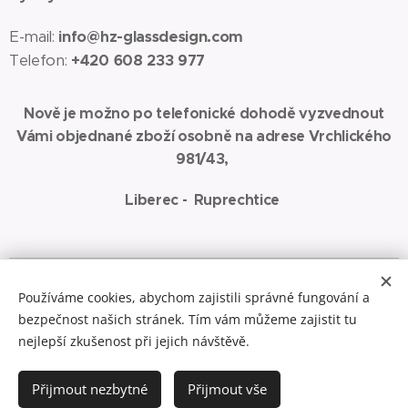
E-mail:
info@hz-glassdesign.com
Telefon:
+420 608 233 977
Nově je možno po telefonické dohodě vyzvednout
Vámi objednané zboží osobně na adrese Vrchlického
981/43,
Liberec - Ruprechtice
Spřátelené weby:
www.jaza-art.com
Zde najdete malbu akrylem na
Používáme cookies, abychom zajistili správné fungování a
plátno
bezpečnost našich stránek. Tím vám můžeme zajistit tu
Cookies
nejlepší zkušenost při jejich návštěvě.
Do košíku
Přijmout nezbytné
Přijmout vše