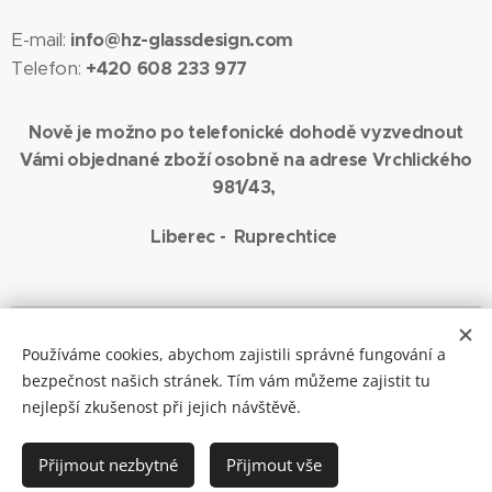
E-mail:
info@hz-glassdesign.com
Telefon:
+420 608 233 977
Nově je možno po telefonické dohodě vyzvednout
Vámi objednané zboží osobně na adrese Vrchlického
981/43,
Liberec - Ruprechtice
Spřátelené weby:
www.jaza-art.com
Zde najdete malbu akrylem na
Používáme cookies, abychom zajistili správné fungování a
plátno
bezpečnost našich stránek. Tím vám můžeme zajistit tu
Cookies
nejlepší zkušenost při jejich návštěvě.
Do košíku
Přijmout nezbytné
Přijmout vše