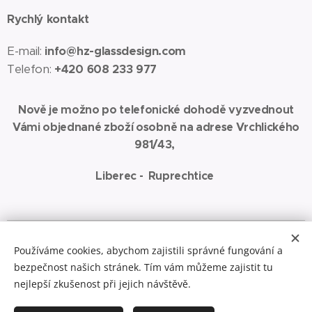
Rychlý kontakt
E-mail:
info@hz-glassdesign.com
Telefon:
+420 608 233 977
Nově je možno po telefonické dohodě vyzvednout
Vámi objednané zboží osobně na adrese Vrchlického
981/43,
Liberec - Ruprechtice
Spřátelené weby:
www.jaza-art.com
Zde najdete malbu akrylem na
Používáme cookies, abychom zajistili správné fungování a
plátno
bezpečnost našich stránek. Tím vám můžeme zajistit tu
Cookies
nejlepší zkušenost při jejich návštěvě.