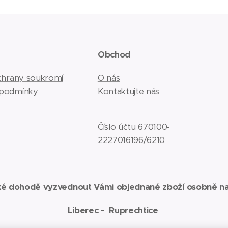
e
Obchod
ochrany soukromí
O nás
 podmínky
Kontaktujte nás
Číslo účtu 670100-
2227016196/6210
ké dohodě vyzvednout Vámi objednané zboží osobně na
Liberec - Ruprechtice