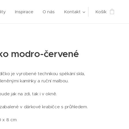
ity
Inspirace
O nás
Kontakt
Košík
čko modro-červené
íčko je vyrobené technikou spékání skla,
leněnými kamínky a ruční malbou.
ude jak na zdi, tak i v okně.
abalené v dárkové krabičce s průhledem.
0 x 8 cm